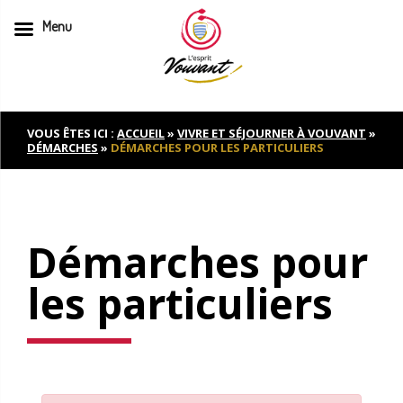
Menu
Skip
to
content
VOUS ÊTES ICI :
ACCUEIL
»
VIVRE ET SÉJOURNER À VOUVANT
»
DÉMARCHES
»
DÉMARCHES POUR LES PARTICULIERS
Démarches pour
les particuliers