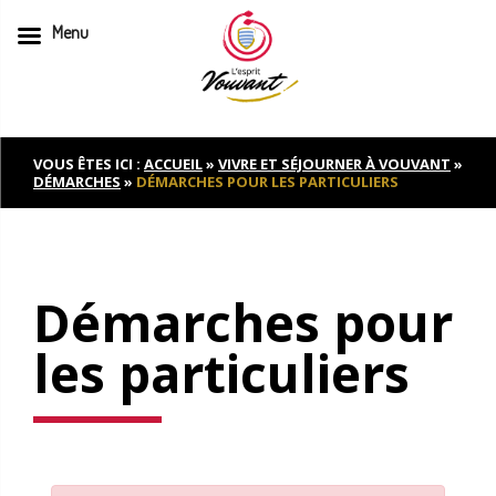
Menu
Skip
to
content
VOUS ÊTES ICI :
ACCUEIL
»
VIVRE ET SÉJOURNER À VOUVANT
»
DÉMARCHES
»
DÉMARCHES POUR LES PARTICULIERS
Démarches pour
les particuliers