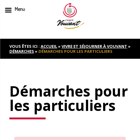
Menu
Skip
to
content
VOUS ÊTES ICI :
ACCUEIL
»
VIVRE ET SÉJOURNER À VOUVANT
»
DÉMARCHES
»
DÉMARCHES POUR LES PARTICULIERS
Démarches pour
les particuliers