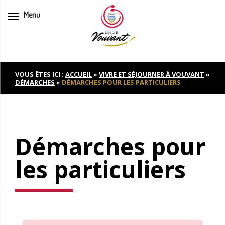
Menu
Skip
to
content
VOUS ÊTES ICI :
ACCUEIL
»
VIVRE ET SÉJOURNER À VOUVANT
»
DÉMARCHES
»
DÉMARCHES POUR LES PARTICULIERS
Démarches pour
les particuliers